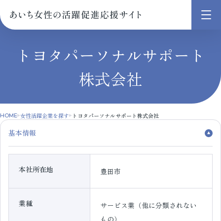
メ
ニ
ュ
トヨタパーソナルサポート
ー
株式会社
を
開
く
女性活躍企業を探す
トヨタパーソナルサポート株式会社
HOME
基本情報
本社所在地
豊田市
業種
サービス業（他に分類されない
もの）