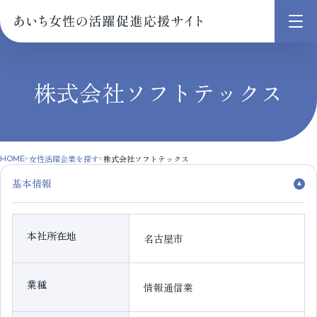
メ
ニ
ュ
株式会社ソフトテックス
ー
を
開
く
女性活躍企業を探す
株式会社ソフトテックス
HOME
基本情報
本社所在地
名古屋市
業種
情報通信業