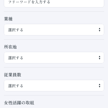
業種
所在地
従業員数
女性活躍の取組