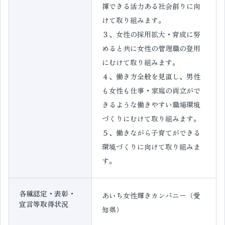
揮できる活力ある社会創りに向
けて取り組みます。
３、女性の採用拡大・育成に努
めると共に女性の管理職の登用
にむけて取り組みます。
４、働き方全般を見直し、男性
も女性も仕事・家庭の両立がで
きるような働きやすい職場環境
づくりにむけて取り組みます。
５、働きながら子育てができる
環境づくりに向けて取り組みま
す。
各種認定・表彰・
あいち女性輝きカンパニー（愛
宣言等取得状況
知県）