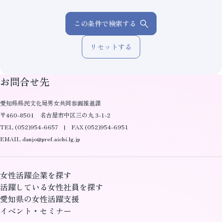
この条件で検索する
リセットする
お問合せ先
愛知県県民文化局男女共同参画推進課
〒460-8501 名古屋市中区三の丸 3-1-2
TEL (052)954-6657 | FAX (052)954-6951
EMAIL danjo@pref.aichi.lg.jp
女性活躍企業を探す
活躍している女性社員を探す
愛知県の女性活躍支援
イベント・セミナー