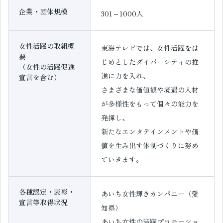
企業・団体規模
301～1000人
女性活躍の取組概
東海テレビでは、女性活躍をは
要
じめとしたダイバーシティの推
（女性の活躍促進
進に力を入れ、
宣言を含む）
さまざまな価値観や境遇の人材
が多様性をもって個々の能力を
発揮し、
新たなエンタテインメントや価
値を生み出す体制づくりに努め
ていきます。
各種認定・表彰・
あいち女性輝きカンパニー（愛
宣言等取得状況
知県）
あいち女性の活躍プロモーショ