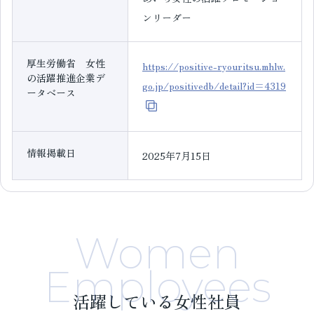
ンリーダー
厚生労働省 女性
https://positive-ryouritsu.mhlw.
の活躍推進企業デ
go.jp/positivedb/detail?id=4319
ータベース
情報掲載日
2025年7月15日
Women
Employees
活躍している女性社員