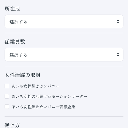
所在地
従業員数
女性活躍の取組
あいち女性輝きカンパニー
あいち女性の活躍プロモーションリーダー
あいち女性輝きカンパニー表彰企業
働き方