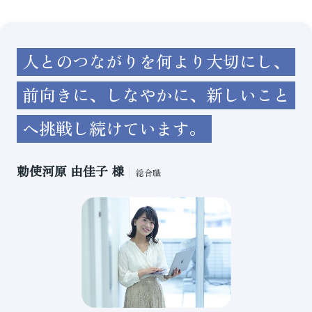
人とのつながりを何より大切にし、
前向きに、しなやかに、新しいこと
へ挑戦し続けています。
勅使河原 由佳子 様
総合職