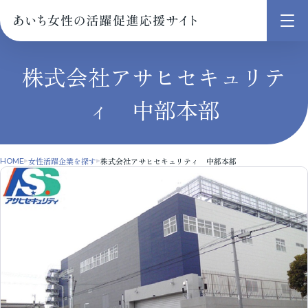
メ
ニ
ュ
株式会社アサヒセキュリテ
ー
ィ 中部本部
を
開
く
女性活躍企業を探す
株式会社アサヒセキュリティ 中部本部
HOME