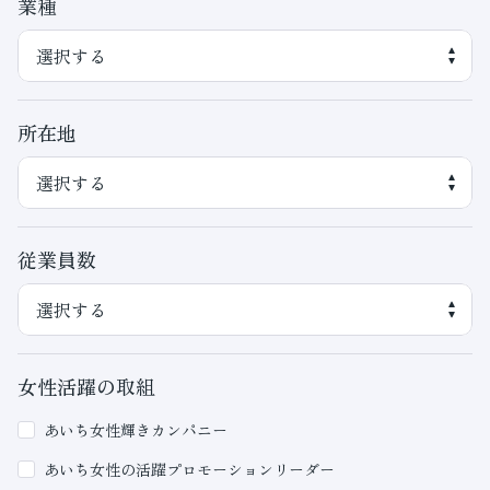
業種
所在地
従業員数
女性活躍の取組
あいち女性輝きカンパニー
あいち女性の活躍プロモーションリーダー