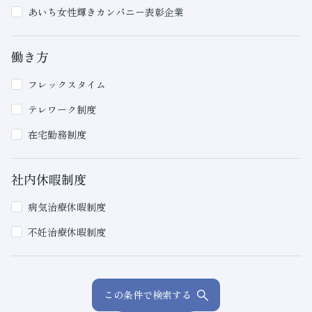
あいち女性輝きカンパニー表彰企業
働き方
フレックスタイム
テレワーク制度
在宅勤務制度
社内休暇制度
病気治療休暇制度
不妊治療休暇制度
この条件で検索する