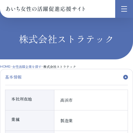
メ
ニ
ュ
株式会社ストラテック
ー
を
開
く
女性活躍企業を探す
株式会社ストラテック
HOME
基本情報
本社所在地
高浜市
業種
製造業