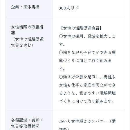
企業・団体規模
300人以下
女性活躍の取組概
【女性の活躍促進宣言】
要
〇女性の採用、職域を拡大しま
（女性の活躍促進
す。
宣言を含む）
〇働きながら子育てができる環
境づくりに向けて取り組みま
す。
〇働き方全般を見直し、男性も
女性も仕事と家庭の両立ができ
るような、働きやすい職場環境
づくりに向けて取り組みます。
各種認定・表彰・
あいち女性輝きカンパニー（愛
宣言等取得状況
知県）