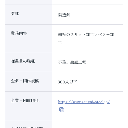
業種
製造業
業務内容
鋼板のスリット加工レベラー加
工
従業員の職種
事務、生産工程
企業・団体規模
300人以下
企業・団体URL
https://www.sorami-steel.jp/