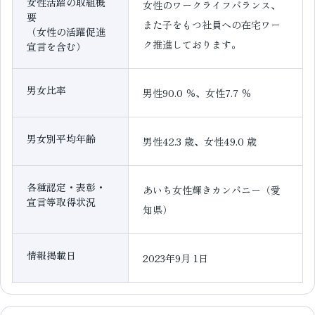
女性活躍の取組概
女性のワークライフバランス、
要
また子をもつ社員への在宅ワー
（女性の活躍促進
ク推進しております。
宣言を含む）
男女比率
男性90.0 ％、女性7.7 ％
男女別平均年齢
男性42.3 歳、女性49.0 歳
各種認定・表彰・
あいち女性輝きカンパニー（愛
宣言等取得状況
知県）
情報掲載日
2023年9月 1日